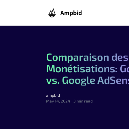
Ampbid
Comparaison des
Monétisations: 
vs. Google AdSen
ampbid
ampbid
May 14, 2024
·
3 min read