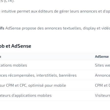
cs (CTR).
e intuitive permet aux éditeurs de gérer leurs annonces et d'
ifs
AdSense propose des annonces textuelles, display et vidé
ob et AdSense
b
AdSense
cations mobiles
Sites we
ces récompensées, interstitiels, bannières
Annonces
sur CPM et CPC, optimisé pour mobile
CPM et C
sateurs d’applications mobiles
Visiteur