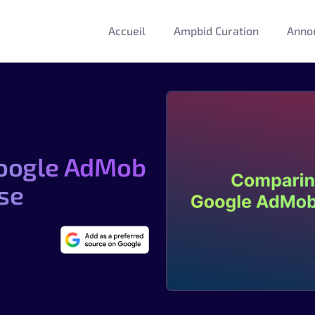
Accueil
Ampbid Curation
Anno
Google AdMob
se