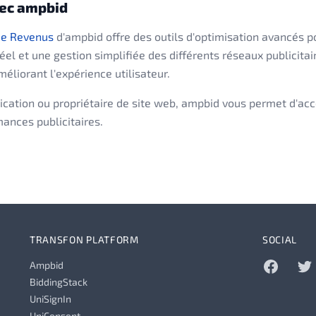
ec ampbid
de Revenus
d'ampbid offre des outils d'optimisation avancés 
l et une gestion simplifiée des différents réseaux publicitai
liorant l'expérience utilisateur.
cation ou propriétaire de site web, ampbid vous permet d'ac
ances publicitaires.
TRANSFON PLATFORM
SOCIAL
Ampbid
Ampbid on 
Ampb
BiddingStack
UniSignIn
UniConsent