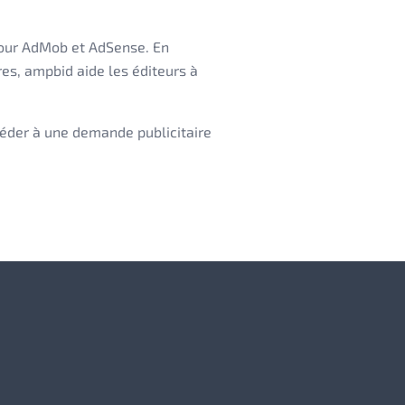
pour AdMob et AdSense. En
res, ampbid aide les éditeurs à
céder à une demande publicitaire
Facebook
id on X